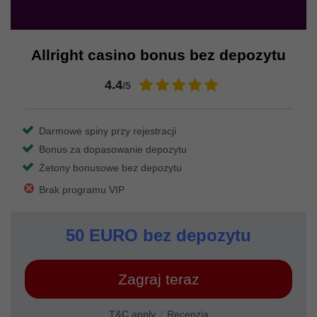
Allright casino bonus bez depozytu
4.4
/5
Darmowe spiny przy rejestracji
Bonus za dopasowanie depozytu
Żetony bonusowe bez depozytu
Brak programu VIP
50 EURO bez depozytu
Zagraj teraz
T&C apply
Recenzja