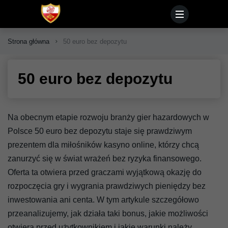
Strona główna
50 euro bez depozytu
50 euro bez depozytu
Na obecnym etapie rozwoju branży gier hazardowych w
Polsce 50 euro bez depozytu staje się prawdziwym
prezentem dla miłośników kasyno online, którzy chcą
zanurzyć się w świat wrażeń bez ryzyka finansowego.
Oferta ta otwiera przed graczami wyjątkową okazję do
rozpoczęcia gry i wygrania prawdziwych pieniędzy bez
inwestowania ani centa. W tym artykule szczegółowo
przeanalizujemy, jak działa taki bonus, jakie możliwości
otwiera przed użytkownikiem i jakie warunki należy