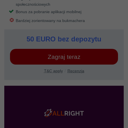
społecznościowych
Bonus za pobranie aplikacji mobilnej
Bardziej zorientowany na bukmachera
50 EURO bez depozytu
Zagraj teraz
T&C apply
Recenzja