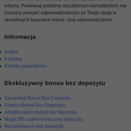
witryny. Ponieważ jesteśmy niezależnym konsultantem, nie
możemy ponosić odpowiedzialności za Twoje straty w
określonych kasynach online. Graj odpowiedzialnie!
Informacja
Author
Kontakty
Polityka prywatności
Ekskluzywny bonus bez depozytu
Spinamba Bonus Bez Depozytu
Slottica Bonus Bez Depozytu
Allright casino bonus bez depozytu
Magic365 casino bonus bez depozytu
Mostbet bonus bez depozytu