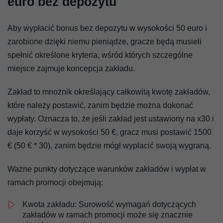
euro bez depozytu
Aby wypłacić bonus bez depozytu w wysokości 50 euro i
zarobione dzięki niemu pieniądze, gracze będą musieli
spełnić określone kryteria, wśród których szczególne
miejsce zajmuje koncepcja zakładu.
Zakład to mnożnik określający całkowitą kwotę zakładów,
które należy postawić, zanim będzie można dokonać
wypłaty. Oznacza to, że jeśli zakład jest ustawiony na x30 i
daje korzyść w wysokości 50 €, gracz musi postawić 1500
€ (50 € * 30), zanim będzie mógł wypłacić swoją wygraną.
Ważne punkty dotyczące warunków zakładów i wypłat w
ramach promocji obejmują:
Kwota zakładu: Surowość wymagań dotyczących
zakładów w ramach promocji może się znacznie