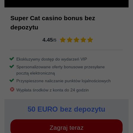
Super Cat casino bonus bez
depozytu
4.45
/5
Ekskluzywny dostęp do wydarzeń VIP
Spersonalizowane oferty bonusowe przesyłane
pocztą elektroniczną
Przyspieszone naliczanie punktów lojalnościowych
Wypłata środków z konta do 24 godzin
50 EURO bez depozytu
Zagraj teraz