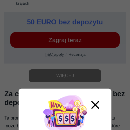
krajach
50 EURO bez depozytu
Zagraj teraz
T&C apply
Recenzja
WIĘCEJ
Za co otrzymać premię 50 euro bez
depozytu?
Ta promocja bez konieczności dokonywania depozytu
może być przyznana graczom z różnych powodów, które