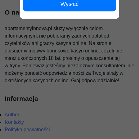
Wysłać
O nas
apartamentyinnova.pl służy wyłącznie celom
informacyjnym, nie pobieramy żadnych opłat od
czytelników ani graczy kasyna online. Na stronie
opisujemy motywy bonusowe kasyn online. Jeżeli nie
masz ukończonych 18 lat, prosimy o opuszczenie tej
witryny. Ponieważ jesteśmy niezależnym konsultantem, nie
możemy ponosić odpowiedzialności za Twoje straty w
określonych kasynach online. Graj odpowiedzialnie!
Informacja
Author
Kontakty
Polityka prywatności