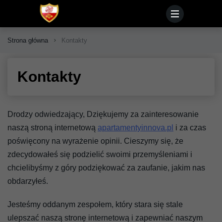
Strona główna
Kontakty
Kontakty
Drodzy odwiedzający, Dziękujemy za zainteresowanie
naszą stroną internetową
apartamentyinnova.pl
i za czas
poświęcony na wyrażenie opinii. Cieszymy się, że
zdecydowałeś się podzielić swoimi przemyśleniami i
chcielibyśmy z góry podziękować za zaufanie, jakim nas
obdarzyłeś.
Jesteśmy oddanym zespołem, który stara się stale
ulepszać naszą stronę internetową i zapewniać naszym