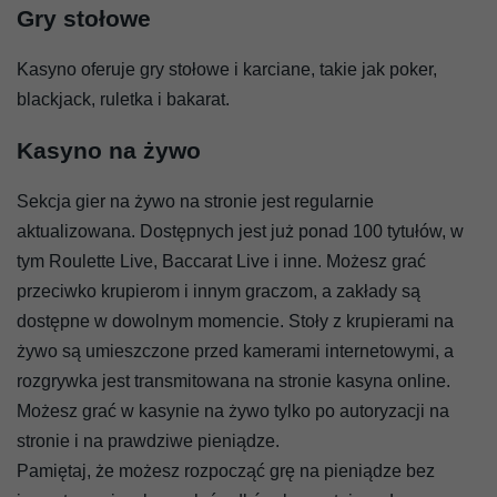
Gry stołowe
Kasyno oferuje gry stołowe i karciane, takie jak poker,
blackjack, ruletka i bakarat.
Kasyno na żywo
Sekcja gier na żywo na stronie jest regularnie
aktualizowana. Dostępnych jest już ponad 100 tytułów, w
tym Roulette Live, Baccarat Live i inne. Możesz grać
przeciwko krupierom i innym graczom, a zakłady są
dostępne w dowolnym momencie. Stoły z krupierami na
żywo są umieszczone przed kamerami internetowymi, a
rozgrywka jest transmitowana na stronie kasyna online.
Możesz grać w kasynie na żywo tylko po autoryzacji na
stronie i na prawdziwe pieniądze.
Pamiętaj, że możesz rozpocząć grę na pieniądze bez