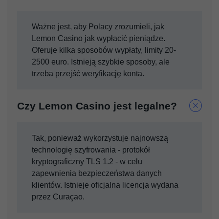
Ważne jest, aby Polacy zrozumieli, jak
Lemon Casino jak wypłacić pieniądze.
Oferuje kilka sposobów wypłaty, limity 20-
2500 euro. Istnieją szybkie sposoby, ale
trzeba przejść weryfikację konta.
Czy Lemon Casino jest legalne?
Tak, ponieważ wykorzystuje najnowszą
technologię szyfrowania - protokół
kryptograficzny TLS 1.2 - w celu
zapewnienia bezpieczeństwa danych
klientów. Istnieje oficjalna licencja wydana
przez Curaçao.