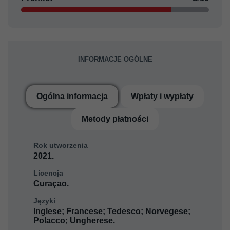
INFORMACJE OGÓLNE
Ogólna informacja
Wpłaty i wypłaty
Metody płatności
Rok utworzenia
2021.
Licencja
Curaçao.
Języki
Inglese
;
Francese
;
Tedesco
;
Norvegese
;
Polacco
;
Ungherese
.