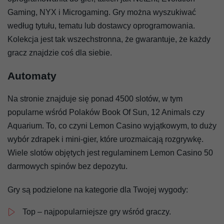
Gaming, NYX i Microgaming. Gry można wyszukiwać
według tytułu, tematu lub dostawcy oprogramowania.
Kolekcja jest tak wszechstronna, że gwarantuje, że każdy
gracz znajdzie coś dla siebie.
Automaty
Na stronie znajduje się ponad 4500 slotów, w tym
popularne wśród Polaków Book Of Sun, 12 Animals czy
Aquarium. To, co czyni Lemon Casino wyjątkowym, to duży
wybór zdrapek i mini-gier, które urozmaicają rozgrywkę.
Wiele slotów objętych jest regulaminem Lemon Casino 50
darmowych spinów bez depozytu.
Gry są podzielone na kategorie dla Twojej wygody:
Top – najpopularniejsze gry wśród graczy.